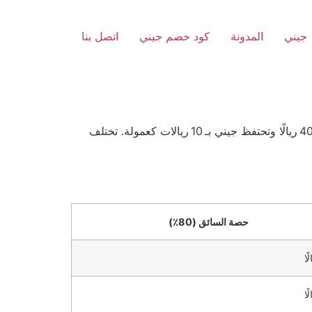
جيني
المدونة
كود خصم جيني
اتصل بنا
جيني تخصم 20٪ من قيمة كل مشوار؛ أي أن السائق يحصل على 80٪. فمثلاً إذا كانت الأجرة 50 ريالًا، يحصل السائق على 40 ريالًا وتحتفظ جيني بـ 10 ريالات كعمولة. تختلف
حصة السائق (80٪)