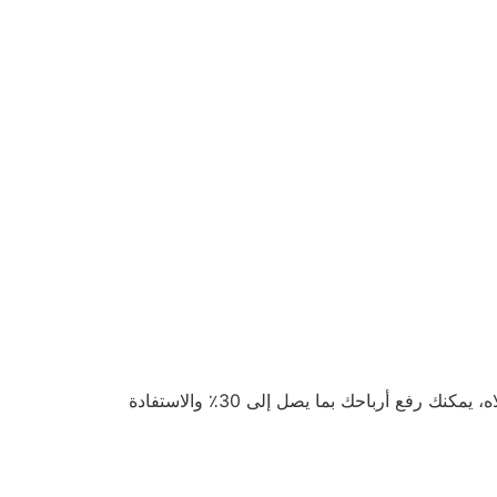
تضمن عمولة جيني الثابتة (20٪) شفافية في الأرباح، ما يجعل المنصة خيارًا جذابًا للسائقين في السعودية. باتباع النصائح أعلاه، يمكنك رفع أرباحك بما يصل إلى 30٪ والاستفادة