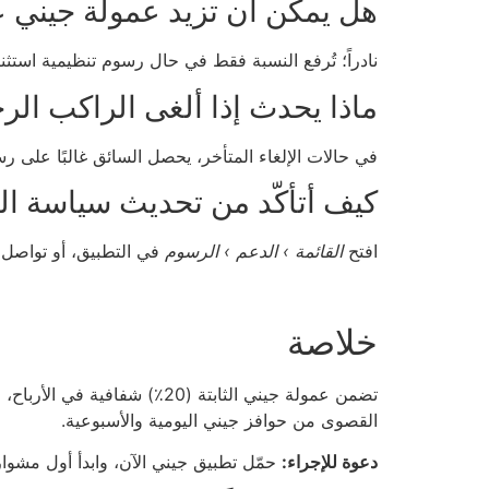
هل يمكن أن تزيد عمولة جيني عن 0
نادراً؛ تُرفع النسبة فقط في حال رسوم تنظيمية استثنائ
ماذا يحدث إذا ألغى الراكب الر
في حالات الإلغاء المتأخر، يحصل السائق غالبًا على رس
كيف أتأكّد من تحديث سياسة ال
افتح
القائمة › الدعم › الرسوم
في التطبيق، أو تواصل 
خلاصة
القصوى من حوافز جيني اليومية والأسبوعية.
دعوة للإجراء:
حمّل تطبيق جيني الآن، وابدأ أول مشوار