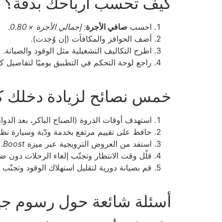
كيف تحسب أرباحك بدقة؟
احسب
صافي الأجرة
:
إجمالي الأجرة × 0.80
.
أضف الحوافز والمكافآت (إن وُجدت).
اطرح التكاليف التشغيلية مثل الوقود والصيانة.
راجع لوحة التحكم في التطبيق يوميًا لتفاصيل ك
خمس نصائح لزيادة دخلك 
استهدف أوقات الذروة (الصباح الباكر، بعد الدوا
حافظ على تقييم مرتفع بخدمة ودّية وسيارة نظي
استفد من العروض الترويجية عبر ميزة
Boost
.
قلّل وقت الانتظار وتجنّب إلغاء الرحلات دون ض
قم بصيانة دورية لتقليل استهلاك الوقود وتجنّب 
أسئلة شائعة حول رسوم جي