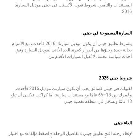
المستندات والتأمين. شروط قبول الأكسنت في جيني موديل السيارة:
2016
السيارة المسموحة في جيني
يشترط تطبيق جيني أن يكون موديل سيارتك 2016 فأحدث، مع الالتزام
بحالة جيدة وخلوّها من أضرار كبيرة. الحد الأدنى لموديل السيارة وفق
أحدث سياسة معلنة، لا تُقبل السيارات الأقدم من
شروط جيني 2025
لقبولك في جيني كسائق يجب أن تكون سيارتك موديل 2016 فأحدث،
وعُمرك بين 18–65 عامًا مع مستندات سارية؛ أما كراكب فيكفي أن تبلغ
18 عامًا وتسجّل في منطقة تغطية جيني
الغاء جيني
لإلغاء رحلة افتح تطبيق جيني » تفاصيل الرحلة » اضغط «إلغاء» مع اختيار