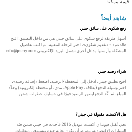
قيمة ممكنة.
شاهد أيضاً
رفع شكوى على سائق جيني
أسهل طريقة لرفع شكوى على سائق جيني هي من داخل التطبيق: افتح
«الدعم» > «تقديم شكوى»، اختر الرحلة المعنية، ثم اكتب تفاصيل
المشكلة وأرسلها. بدائل أخرى تشمل البريد الإلكتروني info@jeeny.com
شراء رصيد جيني
افتح تطبيق جيني، ادخل إلى المحفظة/الرصيد، اضغط «إضافة رصيد»،
اختر وسيلة الدفع (بطاقة، Apple Pay، مدى، أو محفظة إلكترونية) وحدِّد
المبلغ، ثم أكّد الدفع ليظهر الرصيد فورًا في حسابك. خطوات شحن
هل الأكسنت مقبولة في جيني؟
نعم، تُقبل هيونداي أكسنت موديل 2016 فأحدث في جيني ضمن فئة
السيارات الاقتصادية، بشرط أن تكون بحالة جيدة وتستوفي متطلبات