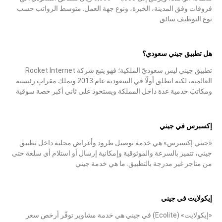
فروقات وفق المدينة، الخبرة، ونوع جهة العمل. متوسط الرواتب حسب
نوع التوظيف سائق
هل تطبيق جيني سعودي؟
تطبيق جيني ليس سعوديّ الملكية؛ فهو يتبع شركة Rocket Internet
العالمية، لكنه انطلق أولًا في السعودية عام 2013 ويملك مقراتٍ رئيسية
ومكاتبَ خدمية عدة داخل المملكة ويستحوذ على ثاني أكبر حصة سوقية
إكسبرس في جيني
«جيني إكسبرس» هي خدمة توصيل طرود وأغراض محلية داخل تطبيق
جيني، تتميز بالسرعة والموثوقية وإمكانية إرسال أو استلام أي سلعة حتى
من متاجر غير مدرجة بالتطبيق. ما هي خدمة جيني
إيكولايت في جيني
«إيكولايت» (Ecolite) في جيني هي خدمة مشاوير توفّر أرخص سعر