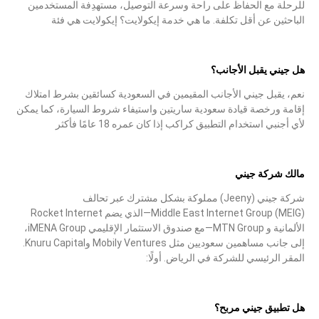
للرحلة مع الحفاظ على راحة وسرعة التوصيل، مستهدِفة المستخدمين
الباحثين عن أقل تكلفة. ما هي خدمة إيكولايت؟ إيكولايت هي فئة
هل جيني يقبل الأجانب؟
نعم، يقبل جيني الأجانب المقيمين في السعودية كسائقين بشرط امتلاك
إقامة ورخصة قيادة سعودية ساريتين واستيفاء شروط السيارة، كما يمكن
لأي أجنبي استخدام التطبيق كراكب إذا كان عمره 18 عامًا فأكثر
مالك شركة جيني
شركة جيني (Jeeny) مملوكة بشكل مشترك عبر تحالف
Middle East Internet Group (MEIG)—‏الذي يضم Rocket Internet
الألمانية و MTN Group—مع صندوق الاستثمار الإقليمي iMENA Group،
إلى جانب مساهمين سعوديين مثل Mobily Ventures وKnuru Capital.
المقر الرئيسي للشركة في الرياض. أولًا:
هل تطبيق جيني مربح؟