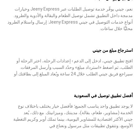
نعم، جيني يوفّر خدمة توصيل الطلبات عبر Jeeny Express وخيارات
مدمجة داخل التطبيق تشمل توصيل الطعام والبقالة والأدوية والطرود.
أنواع خدمات التوصيل في جيني Jeeny Express: إرسال واستلام الطرود
محليًّا خلال ساعات.
استرجاع مبلغ من جيني
افتح تطبيق جيني، ادخل إلى الدعم › إعدادات الرحلة، اختر الرحلة أو
الطلب، ثم اضغط «استرداد مبلغ» وحدّد السبب وأرسل المرفقات.
سيراجع فريق جيني الطلب خلال 24 ساعة ويُعاد المبلغ إلى بطاقتك أو
أفضل تطبيق توصيل في السعودية
لا يوجد تطبيق واحد يناسب الجميع؛ فأفضل خيار يختلف باختلاف نوع
الخدمة (مشاوير، طعام، بقالة)، مدينتك، وميزانيتك. مع ذلك، يُعد
جيني الأكثر اقتصادية للمشاوير اليومية، بينما تملك أوبر وكريم التغطية
الأوسع، وتتفوق تطبيقات مثل مرسول ونعناع في