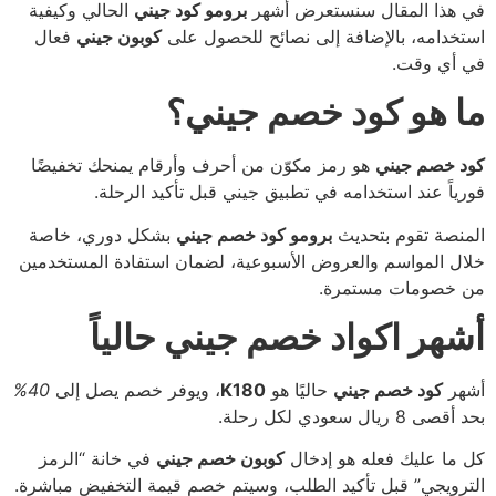
في هذا المقال سنستعرض أشهر
برومو كود جيني
الحالي وكيفية
استخدامه، بالإضافة إلى نصائح للحصول على
كوبون جيني
فعال
في أي وقت.
ما هو كود خصم جيني؟
كود خصم جيني
هو رمز مكوّن من أحرف وأرقام يمنحك تخفيضًا
فورياً عند استخدامه في تطبيق جيني قبل تأكيد الرحلة.
المنصة تقوم بتحديث
برومو كود خصم جيني
بشكل دوري، خاصة
خلال المواسم والعروض الأسبوعية، لضمان استفادة المستخدمين
من خصومات مستمرة.
أشهر اكواد خصم جيني حالياً
أشهر
كود خصم جيني
حاليًا هو
K180
، ويوفر خصم يصل إلى
40%
بحد أقصى 8 ريال سعودي لكل رحلة.
كل ما عليك فعله هو إدخال
كوبون خصم جيني
في خانة “الرمز
الترويجي” قبل تأكيد الطلب، وسيتم خصم قيمة التخفيض مباشرة.