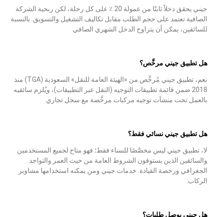
جيني يحقق دخلاً ثابتًا من عمولة 20 ٪ على كل رحلة، لكن ربحية الشركة
الصافية تعتمد على حجم الطلب مقابل تكاليف التشغيل والتسويق. بالنسبة
للسائقين، يمكن أن يتراوح الدخل الشهري الصافي
هل تطبيق جيني مرخَّص؟
نعم، تطبيق جيني مُرخَّص من «الهيئة العامة للنقل» السعودية (TGA) منذ
2018 ضمن قائمة تطبيقات التوجيه (النقل عبر التطبيقات)، ويُلزم سائقيه
بالعمل تحت منشآت توجيه مركبات مرخَّصة مع سجل تجاري
هل تطبيق جيني نسائي فقط؟
لا، تطبيق جيني ليس مخصَّصًا للنساء فقط؛ فهو متاح لجميع المستخدمين
والسائقين الذين يستوفون الشروط العامة من حيث العمر والتواجد
الجغرافي ورخصة القيادة. خدمات جيني ومن يمكنه استخدامها مشاوير
الركاب:
هل جيني يوصل طلبات؟