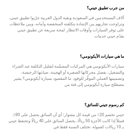
من جرب تطبيق جيني؟
آلاف المستخدمين في السعودية وبقية الدول العربية جرّبوا تطبيق جيني،
وتراوحت تجاربهم بين الإشادة بتكلفته المنخفضة وأمانه، وبين ملاحظات
على توفر السيارات وأوقات الانتظار. لمحة سريعة عن تطبيق جيني
يقدّم جيني خدمات
ما هي سيارات الأيكونومي؟
سيارات الأيكونومي هي المركبات المصمَّمة لتقليل التكلفة عند الشراء
والتشغيل، بفضل محركاتها الصغيرة أو الهجينة، صيانتها الرخيصة،
وتصميمها العملي الموفِّر للوقود. ما المقصود بسيارة أيكونومي؟ يشير
مصطلح سيارة أيكونومي إلى فئة من
كم رسوم جيني للسائق؟
جيني تخصم 20٪ من قيمة كل مشوار؛ أي أن السائق يحصل على 80٪.
فمثلاً إذا كانت الأجرة 50 ريالًا، يحصل السائق على 40 ريالًا وتحتفظ جيني
بـ 10 ريالات كعمولة. تختلف النسبة فقط في